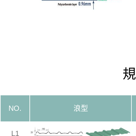
規
NO.
浪型
L1