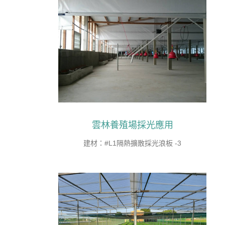
雲林養殖場採光應用
建材：#L1隔熱擴散採光浪板 -3