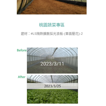
桃園蔬菜專區
建材：#L5隔熱擴散採光浪板-(單面壓花)-2