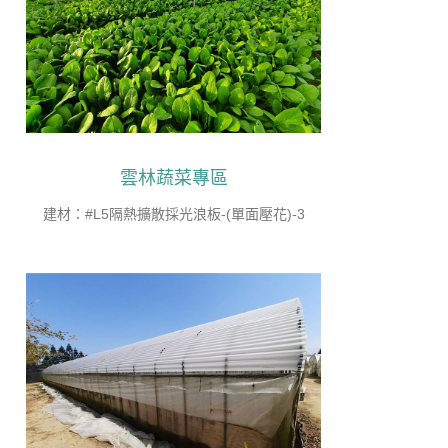
雲林蔬菜專區
建材：#L5隔熱擴散採光浪板-(單面壓花)-3