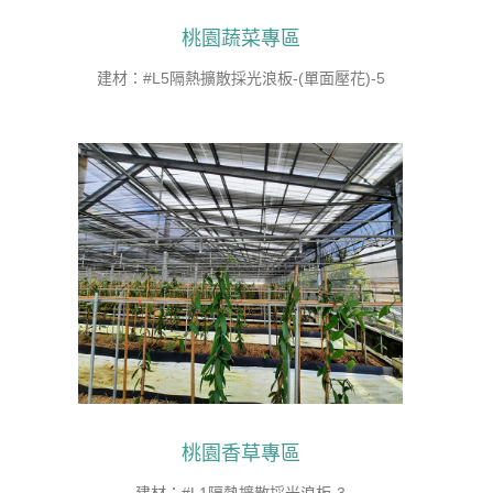
桃園蔬菜專區
建材：#L5隔熱擴散採光浪板-(單面壓花)-5
桃園香草專區
建材：#L1隔熱擴散採光浪板-3