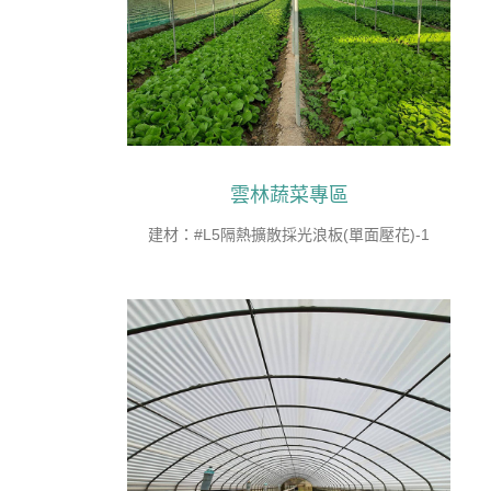
雲林蔬菜專區
建材：#L5隔熱擴散採光浪板(單面壓花)-1