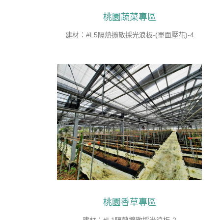
桃園蔬菜專區
建材：#L5隔熱擴散採光浪板-(單面壓花)-4
桃園香草專區
建材：#L1隔熱擴散採光浪板-2