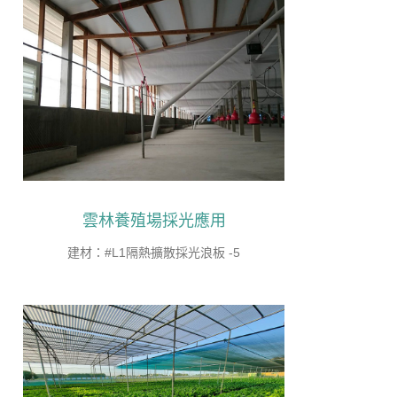
雲林養殖場採光應用
建材：#L1隔熱擴散採光浪板 -5