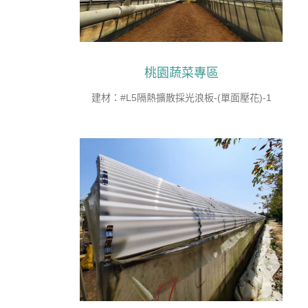
桃園蔬菜專區
建材：#L5隔熱擴散採光浪板-(單面壓花)-1