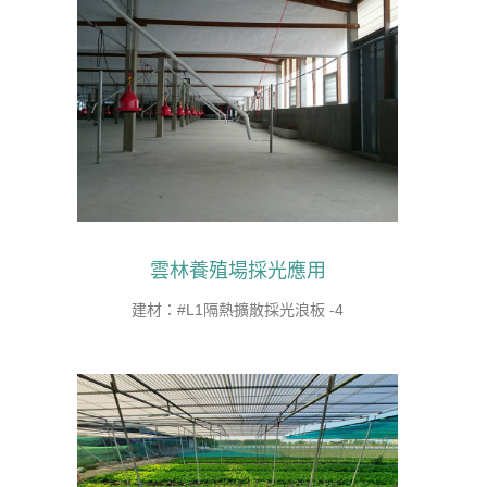
雲林養殖場採光應用
建材：#L1隔熱擴散採光浪板 -4