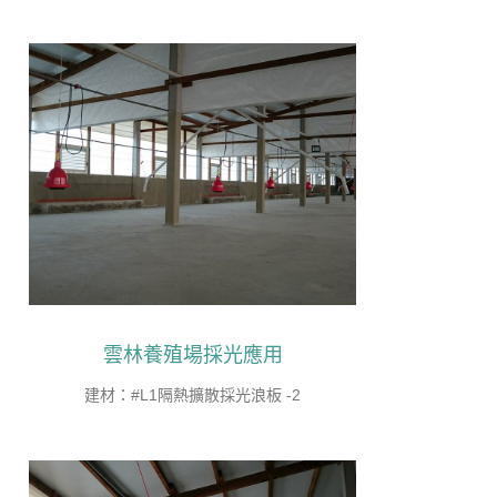
雲林養殖場採光應用
建材：#L1隔熱擴散採光浪板 -2