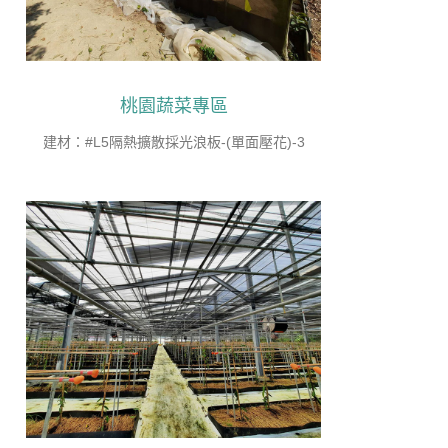
桃園蔬菜專區
建材：#L5隔熱擴散採光浪板-(單面壓花)-3