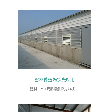
雲林養殖場採光應用
建材：#L1隔熱擴散採光浪板 -1