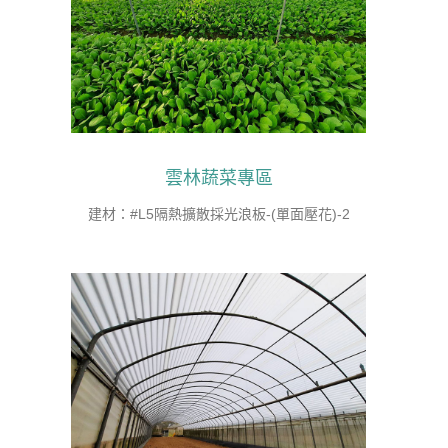
雲林蔬菜專區
建材：#L5隔熱擴散採光浪板-(單面壓花)-2