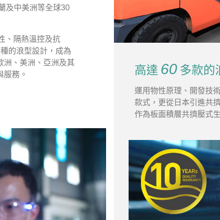
蘭及中美洲等全球30
性、隔熱溫控及抗
餘種的浪型設計，成為
歐洲、美洲、亞洲及其
60
高達
多款的
與服務。
運用物性原理、開發技
款式，更從日本引進共擠壓式
作為板面積層共擠壓式