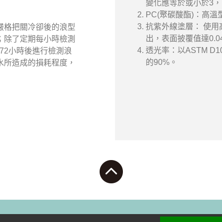
變化應等於或小於3，
PC(聚碳酸酯)：高溫
抗紫外線塗層： 使用
嚴格把關冷卻後的浪型
出，表面披覆值達0.0
；除了定期每小時檢測
透光率：以ASTM D
72小時後進行檢測浪
的90%。
水所造成的損耗程度，