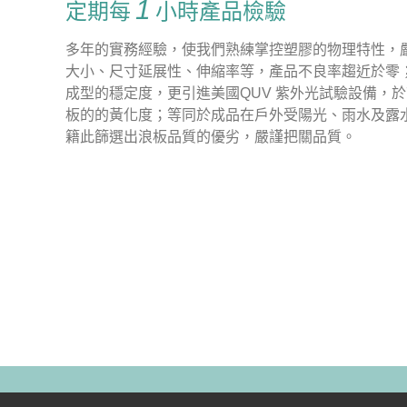
1
定期每
小時產品檢驗
多年的實務經驗，使我們熟練掌控塑膠的物理特性，
大小、尺寸延展性、伸縮率等，產品不良率趨近於零
成型的穩定度，更引進美國QUV 紫外光試驗設備，於
板的的黃化度；等同於成品在戶外受陽光、雨水及露
籍此篩選出浪板品質的優劣，嚴謹把關品質。
© 2015 立洋塑膠有限公司