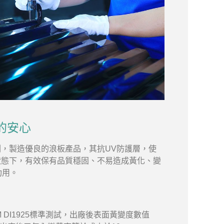
的安心
，製造優良的浪板產品，其抗UV防護層，使
狀態下，有效保有品質穩固、不易造成黃化、變
功用。
 DI1925標準測試，出廠後表面黃變度數值