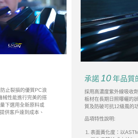
10
承諾
年品質
發防止裂損的優質PC浪
採用高濃度紫外線吸收劑
機械性能進行完美的搭
板材在長期日照曝曬的
考量下選用全新原料或
質及防破可抗12級風的
，提供客戶達到成本、
品項特性說明:
表面黃化度：以ASTM