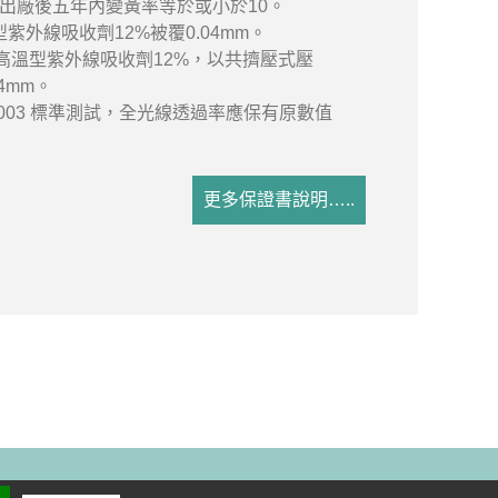
出廠後五年內變黃率等於或小於10。
型紫外線吸收劑12%被覆0.04mm。
高溫型紫外線吸收劑12%，以共擠壓式壓
4mm。
1003 標準測試，全光線透過率應保有原數值
更多保證書說明…..