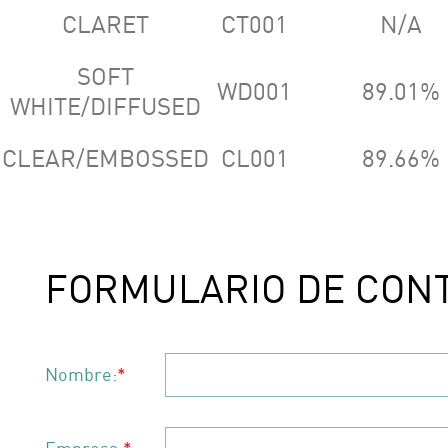
CLARET
CT001
N/A
SOFT
WD001
89.01%
WHITE/DIFFUSED
CLEAR/EMBOSSED
CL001
89.66%
FORMULARIO DE CON
Nombre:
*