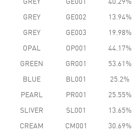
GREY
GE001
40.29%
GREY
GE002
13.94%
GREY
GE003
19.98%
OPAL
OP001
44.17%
GREEN
GR001
53.61%
BLUE
BL001
25.2%
PEARL
PR001
25.55%
SLIVER
SL001
13.65%
CREAM
CM001
30.69%