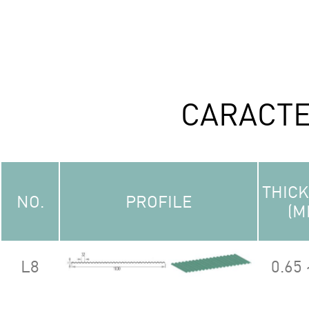
CARACTE
THIC
NO.
PROFILE
(M
L8
0.65 