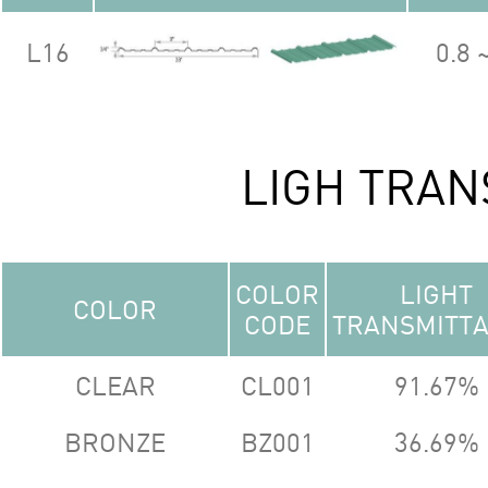
L16
0.8 
LIGH TRAN
COLOR
LIGHT
COLOR
CODE
TRANSMITT
CLEAR
CL001
91.67%
BRONZE
BZ001
36.69%