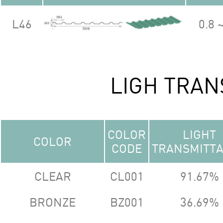
L46
0.8 ~
LIGH TRAN
COLOR
LIGHT
COLOR
CODE
TRANSMITT
CLEAR
CL001
91.67%
BRONZE
BZ001
36.69%